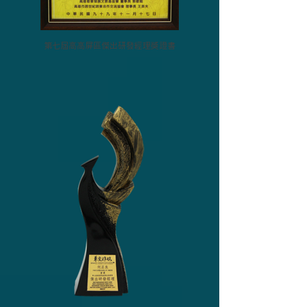
第七屆高高屏區傑出研發經理獎證書