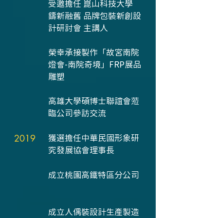
受邀擔任 崑山科技大學
鑄新融舊 品牌包裝新創設
計研討會 主講人
榮幸承接製作「故宮南院
燈會-南院奇境」FRP展品
雕塑
高雄大學碩博士聯誼會蒞
臨公司參訪交流
2019
獲選擔任中華民國形象研
究發展協會理事長
成立桃園高鐵特區分公司
成立人偶裝設計生產製造