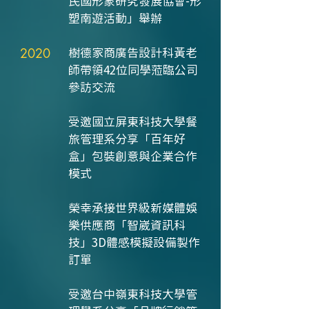
民國形象研究發展協會-形
塑南遊活動」舉辦
2020
樹德家商廣告設計科黃老
師帶領42位同學蒞臨公司
參訪交流
受邀國立屏東科技大學餐
旅管理系分享「百年好
盒」包裝創意與企業合作
模式
榮幸承接世界級新媒體娛
樂供應商「智崴資訊科
技」3D體感模擬設備製作
訂單
受邀台中嶺東科技大學管