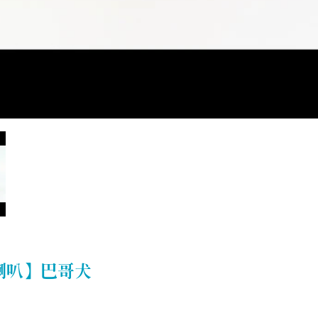
喇叭】巴哥犬