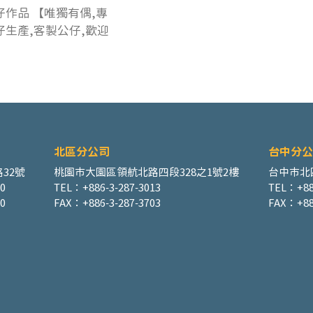
仔作品 【唯獨有偶,專
仔生產,客製公仔,歡迎
​北區分公司
台中分公
32號
桃園市大園區領航北路四段328之1號2樓
台中市北
00
TEL：+886-3-287-3013
TEL：+88
0
FAX：+886-3-287-3703
FAX：+88