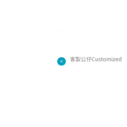
首頁
關於
客製公仔Customized
<