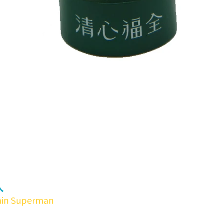
人
hin Superman