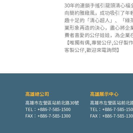
30年的連鎖手搖引龍頭清心福
向簡約雅緻風，成功吸引了年
趣十足的「清心超人」、「綠
業形象再造的決心，盡心將企
費者喜愛的公仔娃娃，為企業
【唯獨有偶,專營公仔,公仔製作
客製公仔,歡迎來電詢問】
高雄總公司
高雄展示中心
高雄市左營區站前北路30號
高雄市左營區站前北路
TEL：+886-7-585-1500
TEL：+886-7-585-15
FAX：+886-7-585-1300
FAX：+886-7-585-130