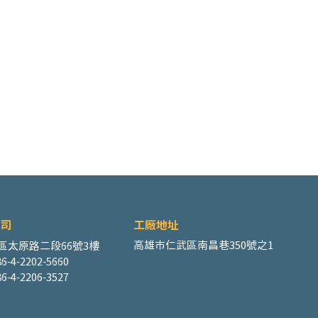
司
工廠地址
高雄市仁武區南昌巷350號之1
區太原路二段66號3樓
6-4-2202-5660
6-4-2206-3527