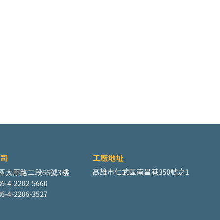
司
工廠地址
高雄市仁武區南昌巷350號之1
區太原路二段66號3樓
6-4-2202-5660
6-4-2206-3527