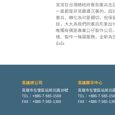
常常在台灣總統府看到憲兵在
一直都是非常嚴肅沉著的，設
憲兵，轉化為可愛親切，但保
拔，大大為我們的憲兵形象加分。
唯獨有偶是專業公仔製作公司
樣、製作一條龍服務，全新為您訂製
👍👍
高雄總公司
高雄展示中心
高雄市左營區站前北路30號
高雄市左營區站前北路
TEL：+886-7-585-1500
TEL：+886-7-585-15
FAX：+886-7-585-1300
FAX：+886-7-585-130