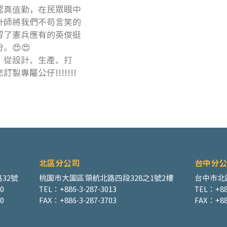
認真值勤，在民眾眼中
計師將我們不苟言笑的
留了憲兵應有的英俊挺
😍😍
，從設計、生產、打
專屬公仔!!!!!!!
​北區分公司
台中分公
32號
桃園市大園區領航北路四段328之1號2樓
台中市北
00
TEL：+886-3-287-3013
TEL：+88
0
FAX：+886-3-287-3703
FAX：+88