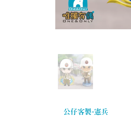
公仔客製-憲兵