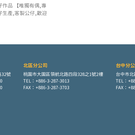
仔作品 【唯獨有偶,專
仔生產,客製公仔,歡迎
​北區分公司
台中分公
32號
桃園市大園區領航北路四段328之1號2樓
台中市北
00
TEL：+886-3-287-3013
TEL：+88
0
FAX：+886-3-287-3703
FAX：+88