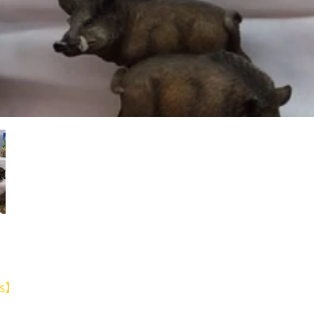
】
es】