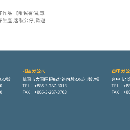
仔作品 【唯獨有偶,專
仔生產,客製公仔,歡迎
​北區分公司
台中分公
32號
桃園市大園區領航北路四段328之1號2樓
台中市北
00
TEL：+886-3-287-3013
TEL：+88
0
FAX：+886-3-287-3703
FAX：+88