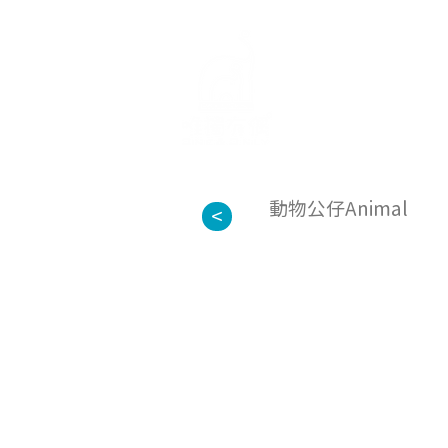
首頁
關於
動物公仔Animal
<