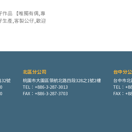
仔作品 【唯獨有偶,專
仔生產,客製公仔,歡迎
​北區分公司
台中分公
32號
桃園市大園區領航北路四段328之1號2樓
台中市北
00
TEL：+886-3-287-3013
TEL：+88
0
FAX：+886-3-287-3703
FAX：+88