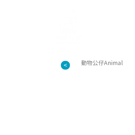
首頁
關於
動物公仔Animal
<