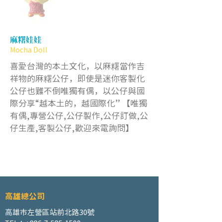
麻糬娃娃
Mocha Doll
喜愛台灣的本土文化，以麻糬當作吉
祥物的麻糬公仔，即使是迷你客製化
公仔也難不倒唯獨有偶，以公仔與國
際分享“越本土的，越國際化” 【唯獨
有偶,專營公仔,公仔製作,公仔訂做,公
仔生產,客製公仔,歡迎來電詢問】
高雄總公司
高雄市左營區站前北路30號